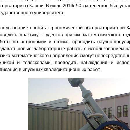
серваторию г.Карши. В июле 2014г 50-см телескоп был уст
сударственного университета.
пользование новой астрономической обсерватории при К
оводить практику студентов физико-математического от
боты по астрономии и оптике, проводить научно-попул
здавать новые лабораторные работы с использованием на
зико-математического направления смогут непосредственн
хникой и телескопами, проводить наблюдения и испо
писания выпускных квалификационных работ.