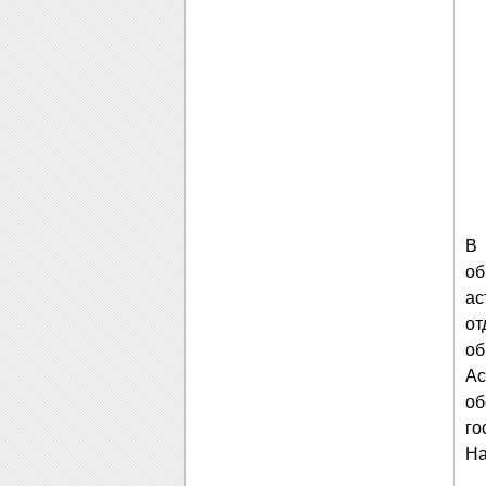
В
об
ас
от
об
Ас
об
го
На