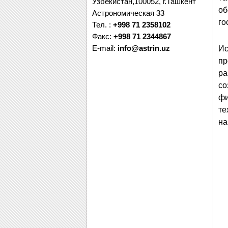
Узбекистан,100052, г.Ташкент
об
Астрономическая 33
го
Тел. :
+998 71 2358102
Факс:
+998 71 2344867
E-mail:
info@astrin.uz
Ис
пр
ра
со
фи
те
на