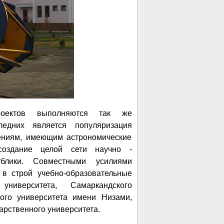
роектов выполняются так же
ледних является популяризация
дениям, имеющим астрономические
создание целой сети научно -
ублики. Совместными усилиями
 в строй учебно-образовательные
университета, Самаркандского
кого университета имени Низами,
арственного университета.