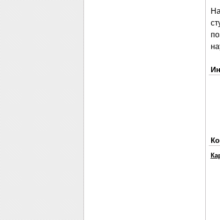
На
ст
по
на
Ин
Ко
Ка