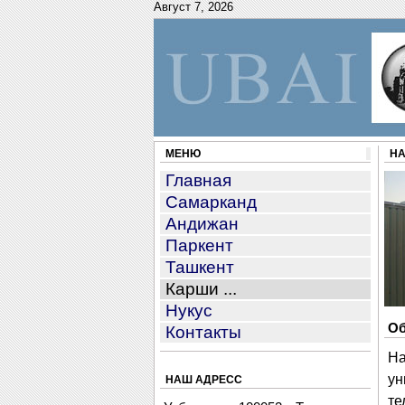
Август 7, 2026
МЕНЮ
НА
Главная
Самарканд
Андижан
Паркент
Ташкент
Карши ...
Нукус
Об
Контакты
На
ун
НАШ АДРЕСС
те