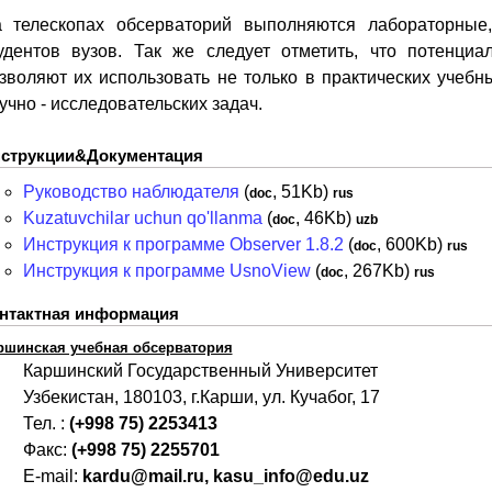
 телескопах обсерваторий выполняются лабораторные
удентов вузов. Так же следует отметить, что потенци
зволяют их использовать не только в практических учебн
учно - исследовательских задач.
струкции&Документация
Руководство наблюдателя
(
, 51Kb)
doc
rus
Kuzatuvchilar uchun qo'llanma
(
, 46Kb)
doc
uzb
Инструкция к программе Observer 1.8.2
(
, 600Kb)
doc
rus
Инструкция к программе UsnoView
(
, 267Kb)
doc
rus
нтактная информация
ршинская учебная обсерватория
Каршинский Государственный Университет
Узбекистан, 180103, г.Карши, ул. Кучабог, 17
Тел. :
(+998 75) 2253413
Факс:
(+998 75) 2255701
E-mail:
kardu@mail.ru, kasu_info@edu.uz