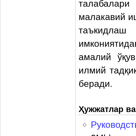
талабалари
малакавий и
таъкидлаш
имкониятид
амалий ўқув
илмий тадқи
беради.
Ҳужжатлар ва
Руководс