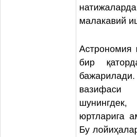
натижалард
малакавий и
Астрономия 
бир қатор
бажарилади.
вазифаси
шунингдек,
юртларига а
Бу лойиҳала