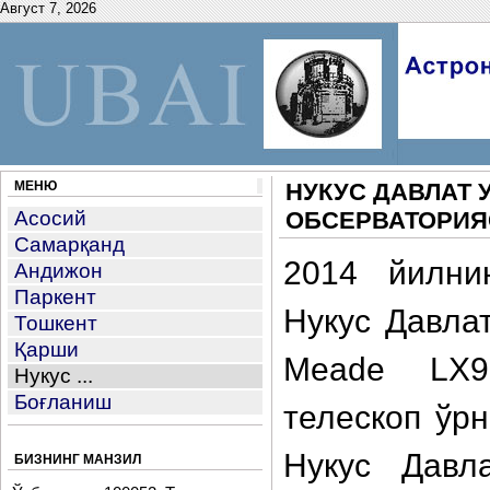
Август 7, 2026
МЕНЮ
НУКУС ДАВЛАТ 
Асосий
ОБСЕРВАТОРИЯ
Самарқанд
2014 йилни
Андижон
Паркент
Нукус Давлат
Тошкент
Қарши
Meade LX90
Нукус ...
Боғланиш
телескоп ўр
Нукус Давла
БИЗНИНГ МАНЗИЛ