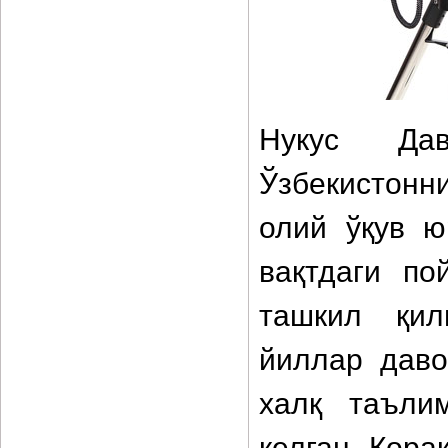
Нукус Дав
Ўзбекистонн
олий ўқув ю
вақтдаги по
ташкил қил
йиллар даво
халқ таъли
келган. Қора