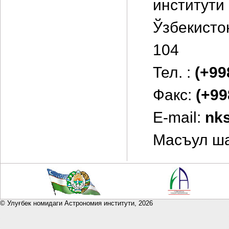
институти
Ўзбекисто
104
Тел. :
(+99
Факс:
(+99
E-mail:
nk
Масъул ша
© Улуғбек номидаги Астрономия институти,
2026