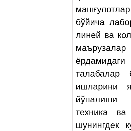
машғулотлар
бўйича лабо
линей ва ко
маърузалар
ёрдамидаг
талабалар 
ишларини я
йўналиши т
техника ва
шунингдек к