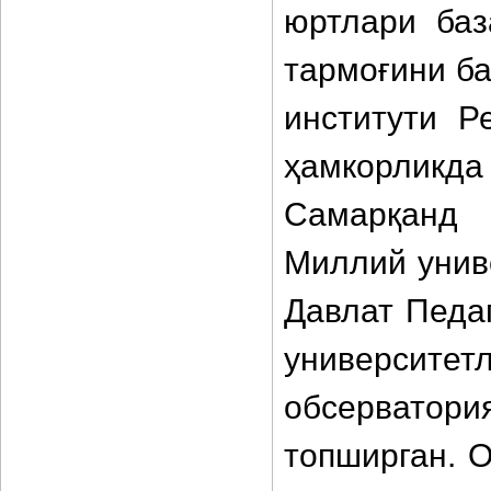
юртлари баз
тармоғини ба
институти Р
ҳамкорликд
Самарқанд 
Миллий унив
Давлат Педа
универси
обсервато
топширган. 