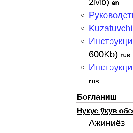
2Mb)
en
Руководст
Kuzatuvchi
Инструкци
600Kb)
rus
Инструкци
rus
Боғланиш
Нукус ўқув об
Ажиниёз 