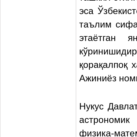
эса Ўзбекис
таълим сифа
этаётган я
кўринишидир
қорақалпоқ 
Ажиниёз ном
Нукус Давлат
астрономи
физика-мате