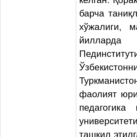
барча таниқ
хўжалиги, 
йилларда 
Пединститу
Ўзбекистонн
Туркманисто
фаолият юри
педагогика
университет
ташкил этилг