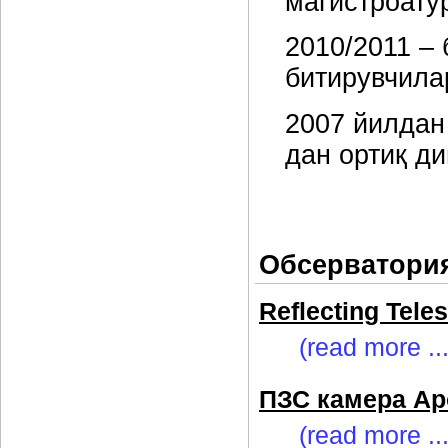
магистроату
2010/2011 –
битирувчила
2007 йилдан
дан ортиқ д
Обсерватори
Reflecting Tel
(read more ...
ПЗС камера Ap
(read more ...