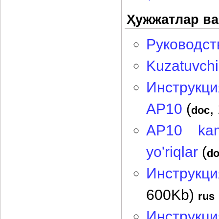
Ҳужжатлар ва
Руководст
Kuzatuvchi
Инструкц
AP10
(
,
doc
AP10 kame
yo'riqlar
(
d
Инструкци
600Kb)
rus
Инструкци