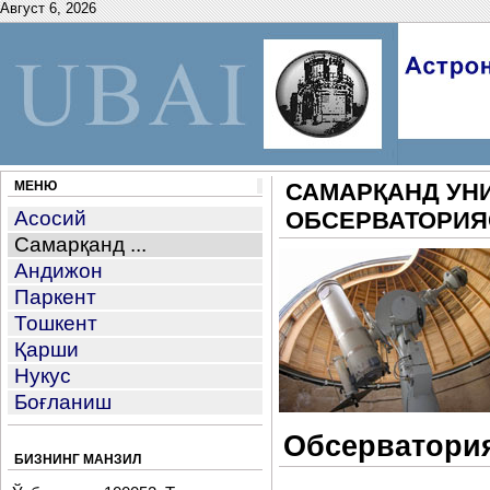
Август 6, 2026
МЕНЮ
САМАРҚАНД УН
Асосий
ОБСЕРВАТОРИЯ
Самарқанд ...
Андижон
Паркент
Тошкент
Қарши
Нукус
Боғланиш
Обсерватория
БИЗНИНГ МАНЗИЛ