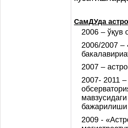
СамДУда астро
2006 – ўқув
2006/2007 –
бакалавириа
2007 – астр
2007- 2011 
обсерватори
мавзусидаги
бажарилиши
2009 - «Аст