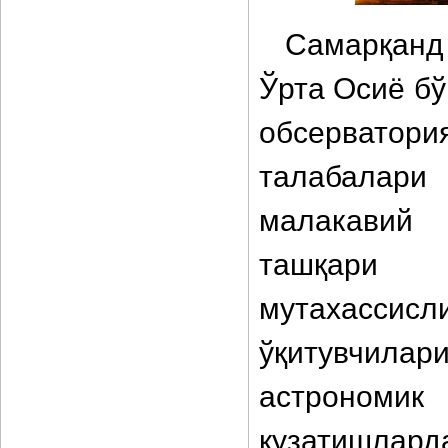
Самарқанд 
Ўрта Осиё бў
обсервато
талабалари
малакавий
ташқари Р
мутахассис
ўқитувчила
астрономик
кузатишлард