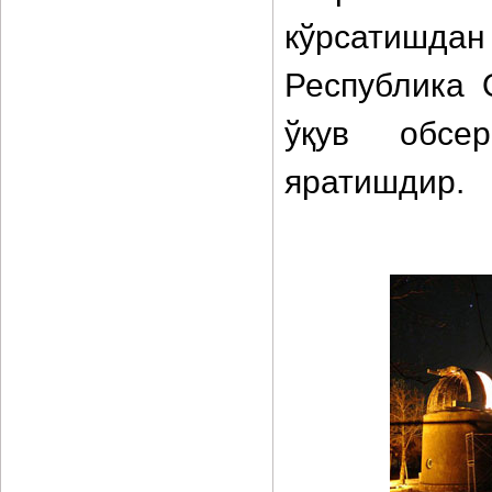
кўрсатишда
Республика 
ўқув обсер
яратишдир.