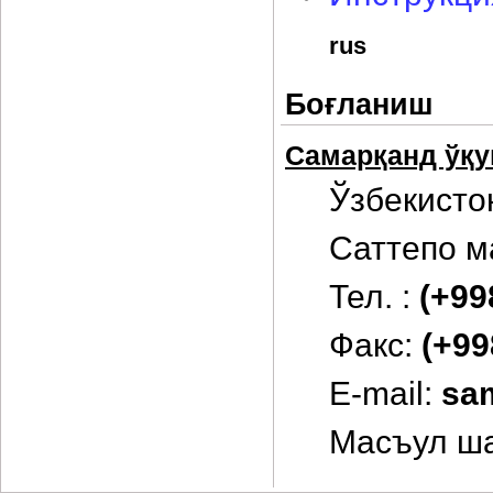
rus
Боғланиш
Самарқанд ўқу
Ўзбекисто
Саттепо м
Тел. :
(+99
Факс:
(+99
E-mail:
sa
Масъул ш