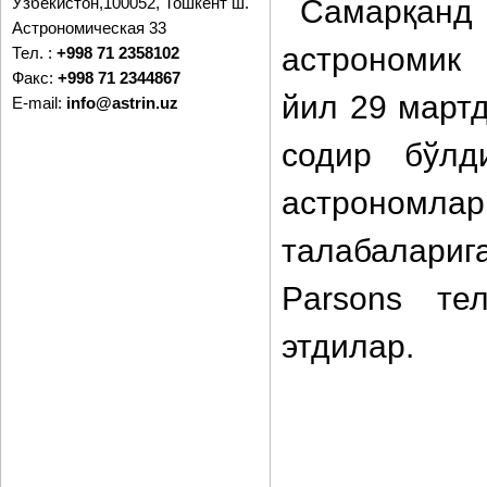
Самарқанд Д
Ўзбекистон,100052, Тошкент ш.
Астрономическая 33
астрономик
Тел. :
+998 71 2358102
Факс:
+998 71 2344867
йил 29 март
E-mail:
info@astrin.uz
содир бўлд
астрономл
талабаларига
Parsons те
этдилар.